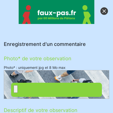
clear
Enregistrement d'un commentaire
Photo* de votre observation
Photo* : uniquement jpg et 8 Mo max
Descriptif de votre observation