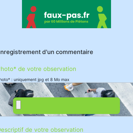
nregistrement d'un commentaire
hoto* de votre observation
hoto* : uniquement jpg et 8 Mo max
escriptif de votre observation