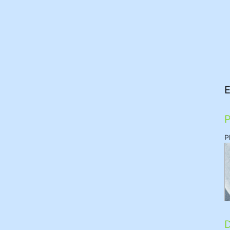
E
P
P
D