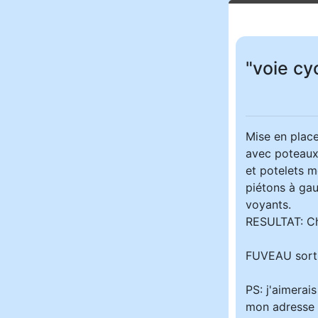
"voie cyc
Mise en place
avec poteaux 
et potelets m
piétons à gau
voyants.
RESULTAT: Chu
FUVEAU sorti
PS: j'aimerai
mon adresse 